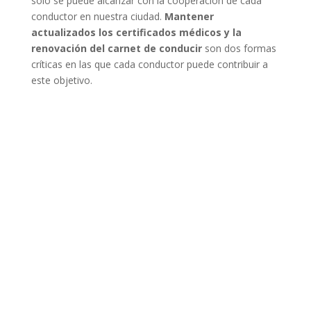
solo se puede alcanzar con la cooperación de cada
conductor en nuestra ciudad.
Mantener
actualizados los certificados médicos y la
renovación del carnet de conducir
son dos formas
críticas en las que cada conductor puede contribuir a
este objetivo.
Recuerda, cada vez que te pones al volante, llevas en
tus manos la seguridad de todos en la carretera. No
subestimes la importancia de una buena salud física y
mental en la conducción segura. En C.M. Rescatado,
facilitamos la renovación de tu carnet de conducir en el
acto, garantizando que puedas continuar conduciendo
legal y seguramente.
Desarrollado por
KDos Consultores
Copyright ©
Todos los Derechos Reservados
Aviso legal
- Política de privacidad
- Política de